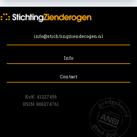
info@stichtingzienderogen.nl
Info
Contact
KvK: 41227456
RSIN: 806274761