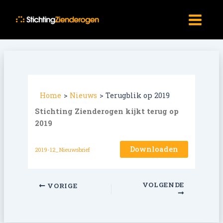
Ga
Main
naar
Menu
de
inhoud
Home
Nieuws
Terugblik op 2019
Stichting Zienderogen kijkt terug op
2019
Downloaden
2019-12_Nieuwsbrief
VOLGENDE
VORIGE