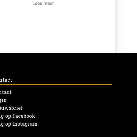
Lees meer
ntact
ntact
gin
euwsbrief
lg op Facebook
lg op Instagram