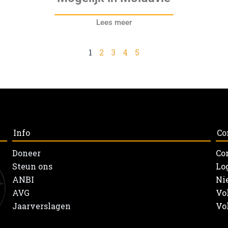
Lees meer
1
2
3
4
5
Info
Co
Doneer
Co
Steun ons
Lo
ANBI
Ni
AVG
Vo
Jaarverslagen
Vo