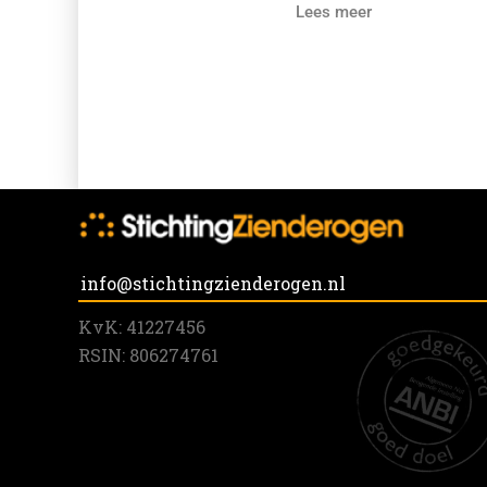
Lees meer
info@stichtingzienderogen.nl
KvK: 41227456
RSIN: 806274761