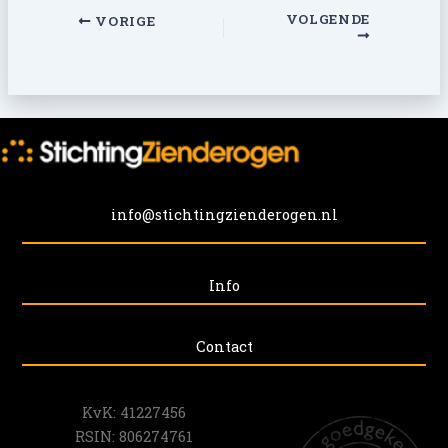
VOLGENDE
VORIGE
info@stichtingzienderogen.nl
Info
Contact
KvK: 41227456
RSIN: 806274761