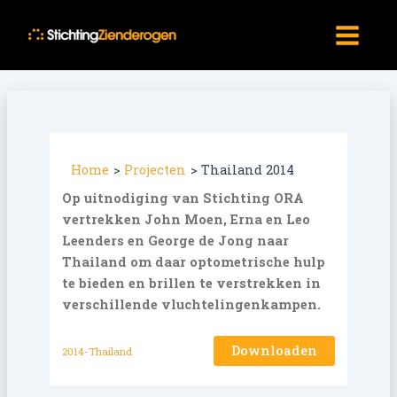
Ga
Main
naar
Menu
de
inhoud
Home
Projecten
Thailand 2014
Op uitnodiging van Stichting ORA
vertrekken John Moen, Erna en Leo
Leenders en George de Jong naar
Thailand om daar optometrische hulp
te bieden en brillen te verstrekken in
verschillende vluchtelingenkampen.
Downloaden
2014-Thailand