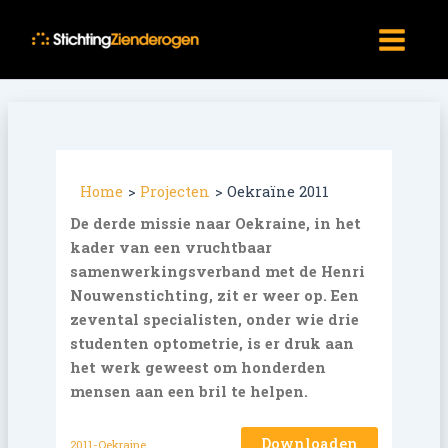
Ga
Main
naar
Menu
de
inhoud
Home
Projecten
Oekraïne 2011
De derde missie naar Oekraine, in het
kader van een vruchtbaar
samenwerkingsverband met de Henri
Nouwenstichting, zit er weer op. Een
zevental specialisten, onder wie drie
studenten optometrie, is er druk aan
het werk geweest om honderden
mensen aan een bril te helpen.
Downloaden
2011-Oekraine