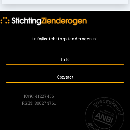
info@stichtingzienderogen.nl
Info
Contact
KvK: 41227456
RSIN: 806274761