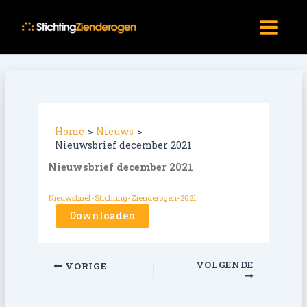
Ga
Main
naar
Menu
de
inhoud
Home
Nieuws
Nieuwsbrief december 2021
Nieuwsbrief december 2021
Nieuwsbrief-Stichting-Zienderogen-2021
Downloaden
VOLGENDE
VORIGE