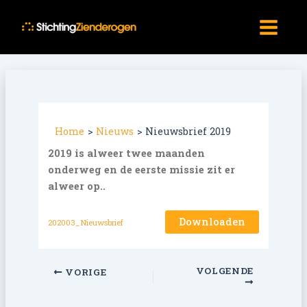
Ga
Main
naar
Menu
de
inhoud
Home
Nieuws
Nieuwsbrief 2019
2019 is alweer twee maanden
onderweg en de eerste missie zit er
alweer op..
Downloaden
202003_Nieuwsbrief
VOLGENDE
VORIGE